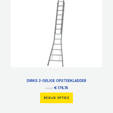
variaties.
Deze
optie
kan
gekozen
worden
op
de
productpagina
DIRKS 2-DELIGE OPSTEEKLADDER
€
176,15
VANAF
BEKIJK OPTIES