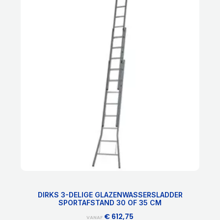
product
heeft
meerdere
variaties.
Deze
optie
kan
gekozen
worden
op
de
productpagina
DIRKS 3-DELIGE GLAZENWASSERSLADDER
SPORTAFSTAND 30 OF 35 CM
€
612,75
VANAF