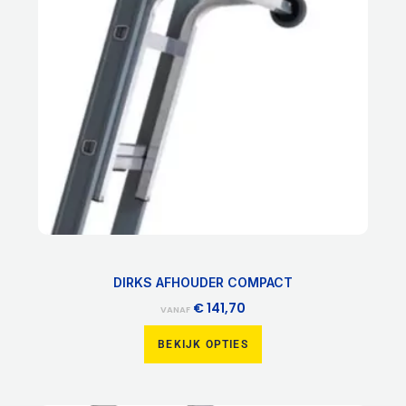
Deze
optie
kan
gekozen
worden
op
de
productpagina
DIRKS AFHOUDER COMPACT
€
141,70
VANAF
BEKIJK OPTIES