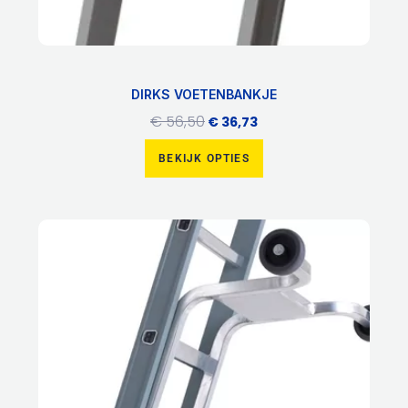
DIRKS VOETENBANKJE
€
56,50
€
36,73
BEKIJK OPTIES
Dit
product
heeft
meerdere
variaties.
Deze
optie
kan
gekozen