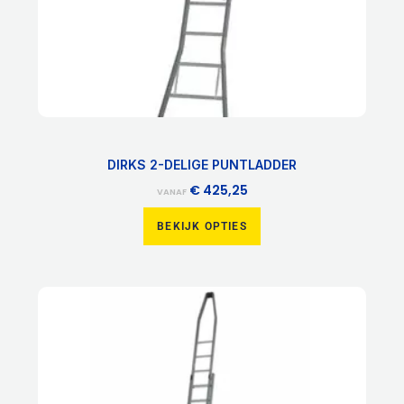
de
productpagina
DIRKS 2-DELIGE PUNTLADDER
€
425,25
VANAF
BEKIJK OPTIES
Dit
product
heeft
meerdere
variaties.
Deze