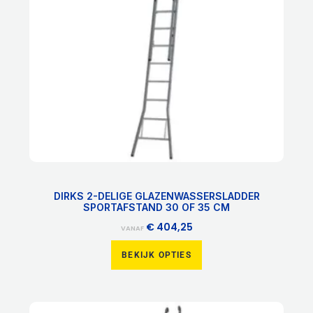
optie
kan
gekozen
worden
op
de
productpagina
DIRKS 2-DELIGE GLAZENWASSERSLADDER
SPORTAFSTAND 30 OF 35 CM
€
404,25
VANAF
BEKIJK OPTIES
Dit