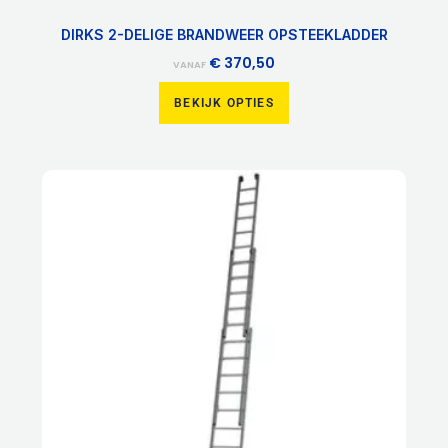
DIRKS 2-DELIGE BRANDWEER OPSTEEKLADDER
€
370,50
VANAF
BEKIJK OPTIES
Dit
product
heeft
meerdere
variaties.
Deze
optie
kan
gekozen
worden
op
de