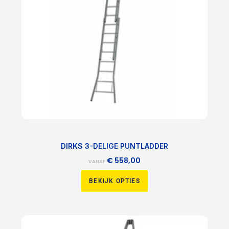
optie
kan
gekozen
worden
op
de
productpagina
DIRKS 3-DELIGE PUNTLADDER
€
558,00
VANAF
BEKIJK OPTIES
Dit