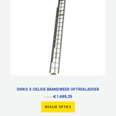
meerdere
variaties.
Deze
optie
kan
gekozen
worden
op
de
productpagina
DIRKS 3-DELIGE BRANDWEER OPTREKLADDER
€
1.499,25
VANAF
BEKIJK OPTIES