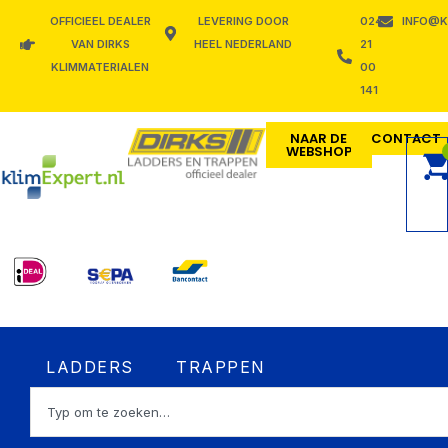
Ga
OFFICIEEL DEALER
LEVERING DOOR
024
INFO@K
naar
VAN DIRKS
HEEL NEDERLAND
21
de
KLIMMATERIALEN
00
inhoud
141
NAAR DE
CONTACT
WEBSHOP
Open LADDERS
Open TRAPPEN
LADDERS
TRAPPEN
Zoeken