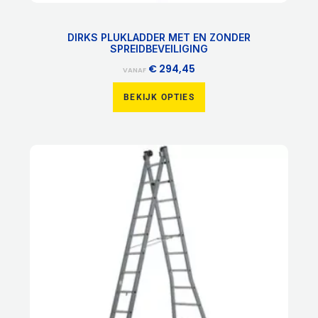
DIRKS PLUKLADDER MET EN ZONDER
SPREIDBEVEILIGING
€
294,45
VANAF
BEKIJK OPTIES
Dit
product
heeft
meerdere
variaties.
Deze
optie
kan
gekozen
worden
op