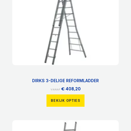
optie
kan
gekozen
worden
op
de
productpagina
DIRKS 3-DELIGE REFORMLADDER
€
408,20
VANAF
BEKIJK OPTIES
Dit
product