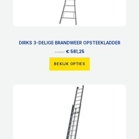
productpagina
DIRKS 3-DELIGE BRANDWEER OPSTEEKLADDER
€
581,25
VANAF
BEKIJK OPTIES
Dit
product
heeft
meerdere
variaties.
Deze
optie
kan