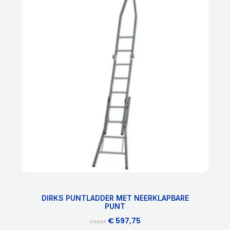
product
heeft
meerdere
variaties.
Deze
optie
kan
gekozen
worden
op
de
productpagina
DIRKS PUNTLADDER MET NEERKLAPBARE
PUNT
€
597,75
VANAF