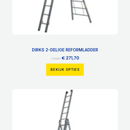
de
productpagina
DIRKS 2-DELIGE REFORMLADDER
€
271,70
VANAF
BEKIJK OPTIES
Dit
product
heeft
meerdere
variaties.
Deze