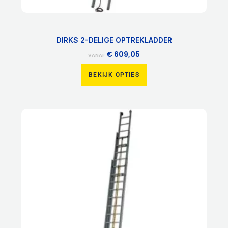
DIRKS 2-DELIGE OPTREKLADDER
€
609,05
VANAF
BEKIJK OPTIES
Dit
product
heeft
meerdere
variaties.
Deze
optie
kan
gekozen
worden