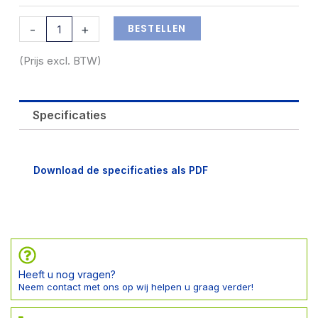
opsteekladder
aantal
BESTELLEN
-
+
(Prijs excl. BTW)
Specificaties
Download de specificaties als P
DF
Heeft u nog vragen?
Neem contact met ons op wij helpen u graag verder!