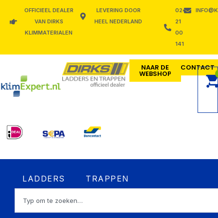
Ga
OFFICIEEL DEALER
LEVERING DOOR
024
INFO@K
naar
VAN DIRKS
HEEL NEDERLAND
21
de
KLIMMATERIALEN
00
inhoud
141
NAAR DE
CONTACT
WEBSHOP
Open LADDERS
Open TRAPPEN
LADDERS
TRAPPEN
Zoeken