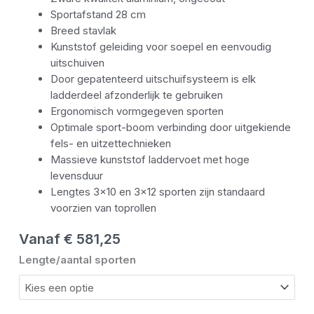
Sportafstand 28 cm
Breed stavlak
Kunststof geleiding voor soepel en eenvoudig
uitschuiven
Door gepatenteerd uitschuifsysteem is elk
ladderdeel afzonderlijk te gebruiken
Ergonomisch vormgegeven sporten
Optimale sport-boom verbinding door uitgekiende
fels- en uitzettechnieken
Massieve kunststof laddervoet met hoge
levensduur
Lengtes 3×10 en 3×12 sporten zijn standaard
voorzien van toprollen
Vanaf
€
581,25
Dirks
Lengte/aantal sporten
3-
delige
brandweer