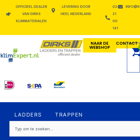
Ga
OFFICIEEL DEALER
LEVERING DOOR
024
INFO@K
naar
VAN DIRKS
HEEL NEDERLAND
21
de
KLIMMATERIALEN
00
inhoud
141
NAAR DE
CONTACT
WEBSHOP
Open LADDERS
Open TRAPPEN
LADDERS
TRAPPEN
Zoeken