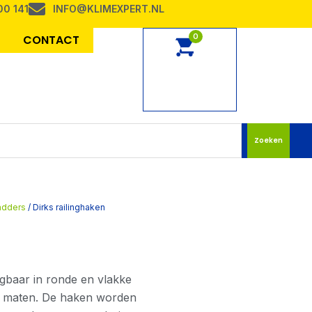
00 141
INFO@KLIMEXPERT.NL
0
CONTACT
Zoeken
adders
/ Dirks railinghaken
ijgbaar in ronde en vlakke
de maten. De haken worden