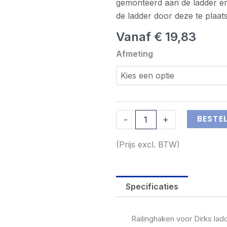
gemonteerd aan de ladder 
de ladder door deze te plaa
Vanaf
€
19,83
Dirks
Afmeting
railinghaken
aantal
BESTE
-
+
(Prijs excl. BTW)
Specificaties
Railinghaken voor Dirks ladd