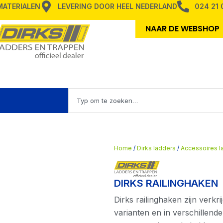
MMATERIALEN
LEVERING DOOR HEEL NEDERLAND
024 21 
NAAR DE WEBSHOP
Zoeken
en TRAPPEN
Home
/
Dirks ladders
/
Accessoires l
DIRKS RAILINGHAKEN
Dirks railinghaken zijn verkr
varianten en in verschillen