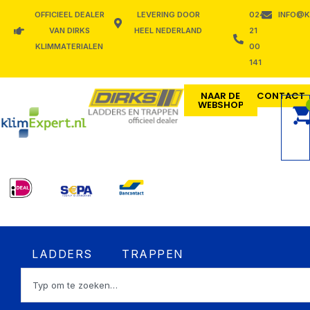
Ga
OFFICIEEL DEALER
LEVERING DOOR
024
INFO@K
naar
VAN DIRKS
HEEL NEDERLAND
21
de
KLIMMATERIALEN
00
inhoud
141
NAAR DE
CONTACT
WEBSHOP
Open LADDERS
Open TRAPPEN
LADDERS
TRAPPEN
Zoeken