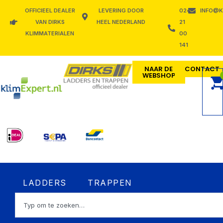
Ga
OFFICIEEL DEALER
LEVERING DOOR
024
INFO@K
naar
VAN DIRKS
HEEL NEDERLAND
21
de
KLIMMATERIALEN
00
inhoud
141
NAAR DE
CONTACT
WEBSHOP
Open LADDERS
Open TRAPPEN
LADDERS
TRAPPEN
Zoeken