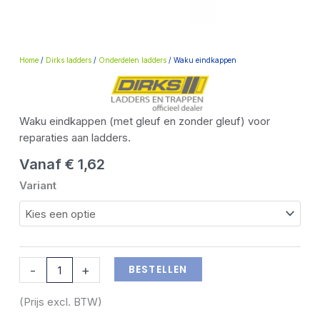
Home
/
Dirks ladders
/
Onderdelen ladders
/ Waku eindkappen
Waku eindkappen (met gleuf en zonder gleuf) voor
reparaties aan ladders.
Vanaf
€
1,62
Waku
Variant
eindkappen
aantal
BESTELLEN
-
+
(Prijs excl. BTW)