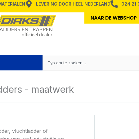
MMATERIALEN
LEVERING DOOR HEEL NEDERLAND
024 21 
NAAR DE WEBSHOP
Zoeken
en TRAPPEN
adders - maatwerk
dder, vluchtladder of
den van veel industriële en