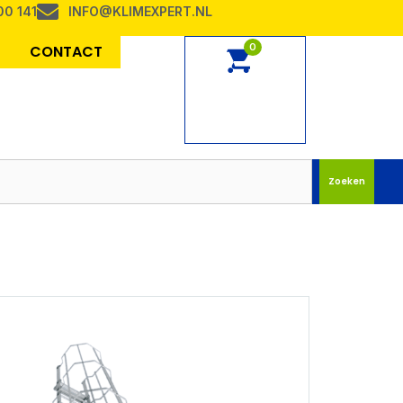
00 141
INFO@KLIMEXPERT.NL
0
CONTACT
Zoeken