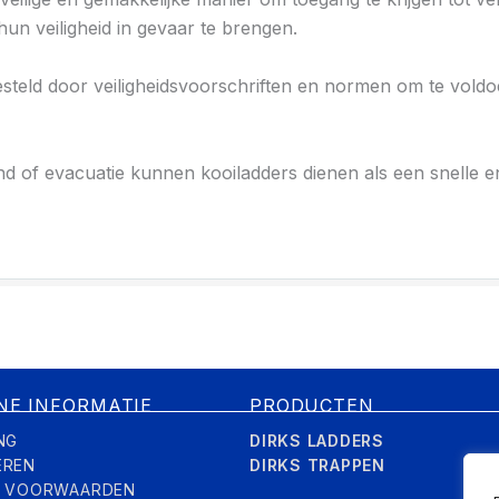
n veiligheid in gevaar te brengen.
 gesteld door veiligheidsvoorschriften en normen om te vol
nd of evacuatie kunnen kooiladders dienen als een snelle e
NE INFORMATIE
PRODUCTEN
NG
DIRKS LADDERS
EREN
DIRKS TRAPPEN
E VOORWAARDEN