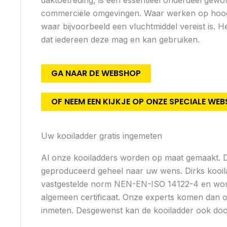
commerciële omgevingen. Waar werken op hoogte 
waar bijvoorbeeld een vluchtmiddel vereist is. H
dat iedereen deze mag en kan gebruiken.
GA NAAR DE WEBSHOP
OF NEEM EEN KIJKJE OP ONZE SPECIALE WE
Uw kooiladder gratis ingemeten
Al onze kooiladders worden op maat gemaakt. D
geproduceerd geheel naar uw wens. Dirks kooil
vastgestelde norm NEN-EN-ISO 14122-4 en wor
algemeen certificaat. Onze experts komen dan oo
inmeten. Desgewenst kan de kooiladder ook doo