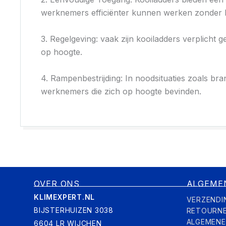
werknemers efficiënter kunnen werken zonder hu
3. Regelgeving: vaak zijn kooiladders verplicht
op hoogte.
4. Rampenbestrijding: In noodsituaties zoals bra
werknemers die zich op hoogte bevinden.
OVER ONS
ALGEME
KLIMEXPERT.NL
VERZENDI
BIJSTERHUIZEN 3038
RETOURN
ALGEMEN
6604 LR WIJCHEN