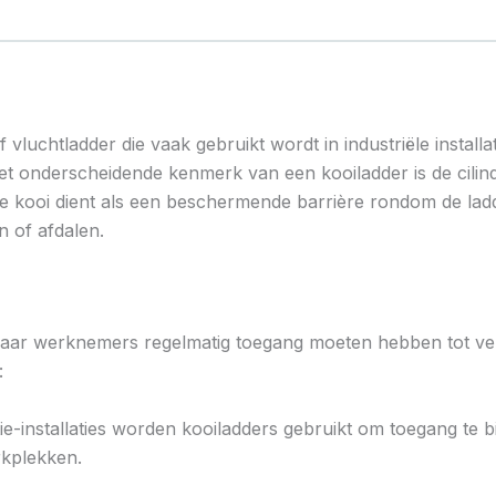
 vluchtladder die vaak gebruikt wordt in industriële installa
t onderscheidende kenmerk van een kooiladder is de cilind
eze kooi dient als een beschermende barrière rondom de lad
n of afdalen.
 waar werknemers regelmatig toegang moeten hebben tot v
:
uctie-installaties worden kooiladders gebruikt om toegang te 
kplekken.