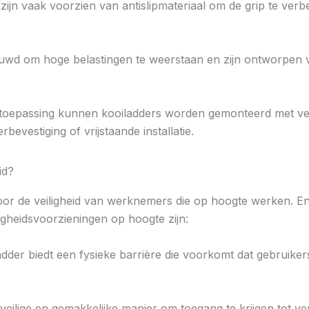
 zijn vaak voorzien van antislipmateriaal om de grip te verb
ouwd om hoge belastingen te weerstaan en zijn ontworpen 
e toepassing kunnen kooiladders worden gemonteerd met ve
vestiging of vrijstaande installatie.
id?
 voor de veiligheid van werknemers die op hoogte werken.
ligheidsvoorzieningen op hoogte zijn:
adder biedt een fysieke barrière die voorkomt dat gebruikers
veilige en gemakkelijke manier om toegang te krijgen tot 