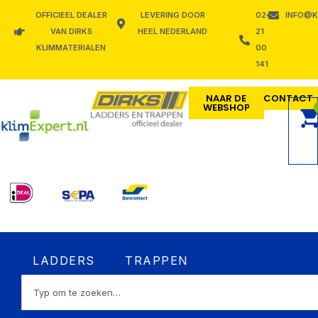
Ga
OFFICIEEL DEALER
LEVERING DOOR
024
INFO@K
naar
VAN DIRKS
HEEL NEDERLAND
21
de
KLIMMATERIALEN
00
inhoud
141
NAAR DE
CONTACT
WEBSHOP
Open LADDERS
Open TRAPPEN
LADDERS
TRAPPEN
Zoeken