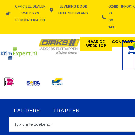
Ga
OFFICIEEL DEALER
LEVERING DOOR
024
INFO@K
naar
VAN DIRKS
HEEL NEDERLAND
21
de
KLIMMATERIALEN
00
inhoud
141
NAAR DE
CONTACT
WEBSHOP
Open LADDERS
Open TRAPPEN
LADDERS
TRAPPEN
Zoeken