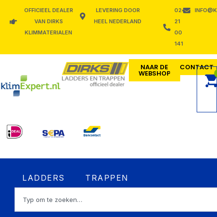
Ga
OFFICIEEL DEALER
LEVERING DOOR
024
INFO@K
naar
VAN DIRKS
HEEL NEDERLAND
21
de
KLIMMATERIALEN
00
inhoud
141
NAAR DE
CONTACT
WEBSHOP
Open LADDERS
Open TRAPPEN
LADDERS
TRAPPEN
Zoeken