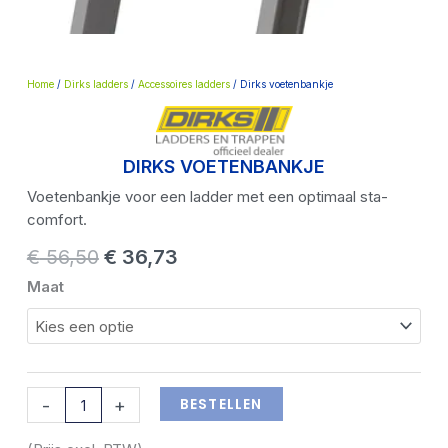
Home
/
Dirks ladders
/
Accessoires ladders
/ Dirks voetenbankje
DIRKS VOETENBANKJE
Voetenbankje voor een ladder met een optimaal sta-
comfort.
Oorspronkelijke
Huidige
€
56,50
€
36,73
prijs
prijs
Dirks
Maat
was:
is:
voetenbankje
€ 56,50.
€ 36,73.
aantal
BESTELLEN
-
+