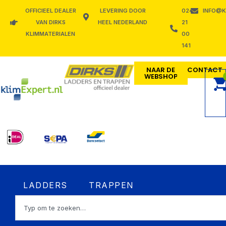
Ga
OFFICIEEL DEALER
LEVERING DOOR
024
INFO@K
naar
VAN DIRKS
HEEL NEDERLAND
21
de
KLIMMATERIALEN
00
inhoud
141
NAAR DE
CONTACT
WEBSHOP
Open LADDERS
Open TRAPPEN
LADDERS
TRAPPEN
Zoeken