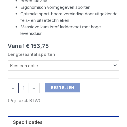
Breed stavlak
Ergonomisch vormgegeven sporten
Optimale sport-boom verbinding door uitgekiende
fels- en uitzettechnieken
Massieve kunststof laddervoet met hoge
levensduur
Vanaf
€
153,75
Dirks
Lengte/aantal sporten
enkele
rechte
brandweerladder
aantal
BESTELLEN
-
+
(Prijs excl. BTW)
Specificaties