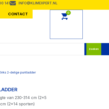
00 141
INFO@KLIMEXPERT.NL
0
CONTACT
Zoeken
Dirks 2-delige puntladder
TLADDER
engte van 230-314 cm (2×5
 cm (2×14 sporten)