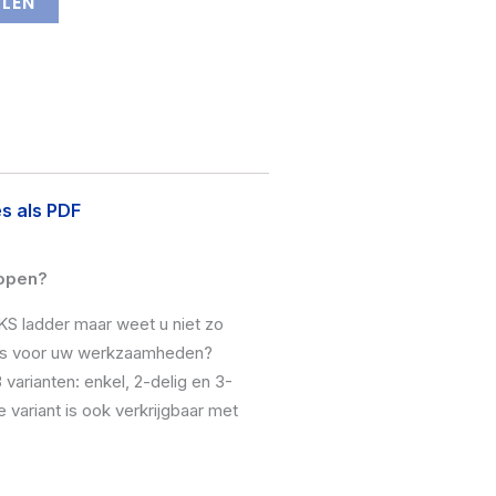
LLEN
s als PDF
open?
KS ladder maar weet u niet zo
 is voor uw werkzaamheden?
 varianten: enkel, 2-delig en 3-
e variant is ook verkrijgbaar met