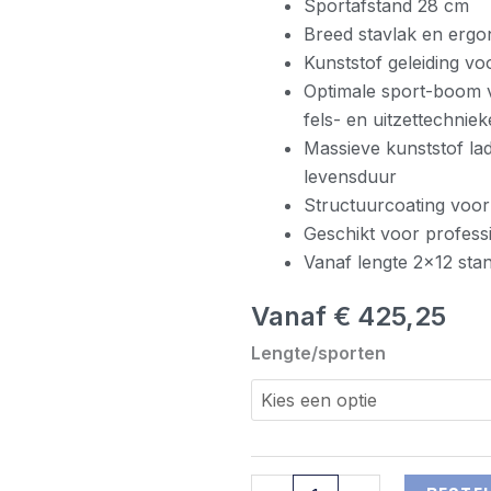
Sportafstand 28 cm
Breed stavlak en erg
Kunststof geleiding vo
Optimale sport-boom v
fels- en uitzettechnie
Massieve kunststof la
levensduur
Structuurcoating voo
Geschikt voor profess
Vanaf lengte 2×12 sta
Vanaf
€
425,25
Dirks
Lengte/sporten
2-
delige
puntladder
aantal