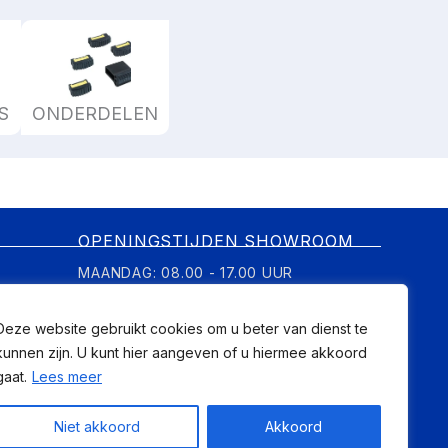
S
ONDERDELEN
OPENINGSTIJDEN SHOWROOM
MAANDAG: 08.00 - 17.00 UUR
DINSDAG: 08.00 - 17.00 UUR
Deze website gebruikt cookies om u beter van dienst te
WOENSDAG: OP AFSPRAAK
kunnen zijn. U kunt hier aangeven of u hiermee akkoord
DONDERDAG: 08.00 - 17.00 UUR
gaat.
Lees meer
VRIJDAG: 08.00 - 12.00 UUR, MIDDAG OP
AFSPRAAK
Niet akkoord
Akkoord