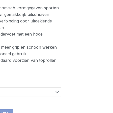
onomisch vormgegeven sporten
or gemakkelijk uitschuiven
erbinding door uitgekiende
ken
ddervoet met een hoge
r meer grip en schoon werken
ioneel gebruik
ndaard voorzien van toprollen