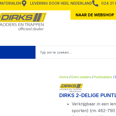
MMATERIALEN
LEVERING DOOR HEEL NEDERLAND
024 21 
NAAR DE WEBSHOP
Zoeken
en TRAPPEN
Home
/
Dirks ladders
/
Puntladders
/ 
DIRKS 2-DELIGE PUN
Verkrijgbaar in een l
sporten) t/m 482-790