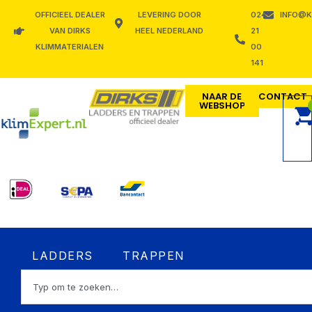
Ga
OFFICIEEL DEALER
LEVERING DOOR
024
INFO@K
naar
VAN DIRKS
HEEL NEDERLAND
21
de
KLIMMATERIALEN
00
inhoud
141
NAAR DE
CONTACT
WEBSHOP
Open LADDERS
Open TRAPPEN
LADDERS
TRAPPEN
Zoeken