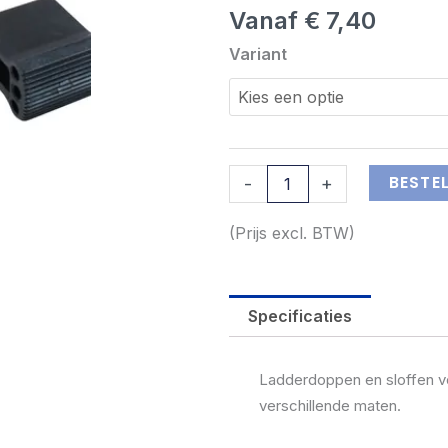
Vanaf
€
7,40
Dirks
Variant
ladderdoppen
en
sloffen
aantal
BESTE
-
+
(Prijs excl. BTW)
Specificaties
Ladderdoppen en sloffen vo
verschillende maten.