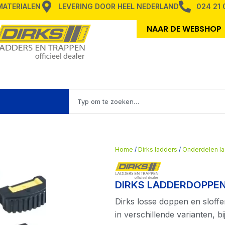
MMATERIALEN
LEVERING DOOR HEEL NEDERLAND
024 21 
NAAR DE WEBSHOP
Zoeken
en TRAPPEN
Home
/
Dirks ladders
/
Onderdelen l
DIRKS LADDERDOPPEN
Dirks losse doppen en sloffe
in verschillende varianten, b