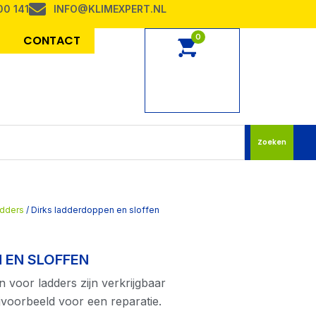
00 141
INFO@KLIMEXPERT.NL
0
CONTACT
Zoeken
adders
/ Dirks ladderdoppen en sloffen
 EN SLOFFEN
n voor ladders zijn verkrijgbaar
ijvoorbeeld voor een reparatie.