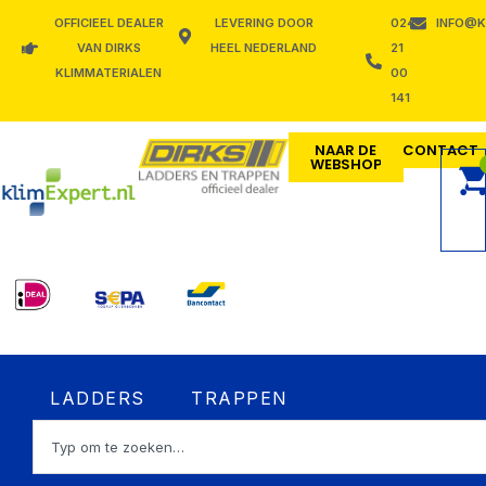
Ga
OFFICIEEL DEALER
LEVERING DOOR
024
INFO@K
naar
VAN DIRKS
HEEL NEDERLAND
21
de
KLIMMATERIALEN
00
inhoud
141
NAAR DE
CONTACT
WEBSHOP
Open LADDERS
Open TRAPPEN
LADDERS
TRAPPEN
Zoeken