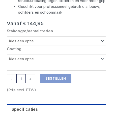
structuurcoating tegen oxideren en voor meer grip
Geschikt voor professioneel gebruik o.a. bouw,
schilders en schoonmaak
Vanaf
€
144,95
Dirks
Stahoogte/aantal treden
enkele
magazijntrap
aantal
Coating
BESTELLEN
-
+
(Prijs excl. BTW)
Specificaties