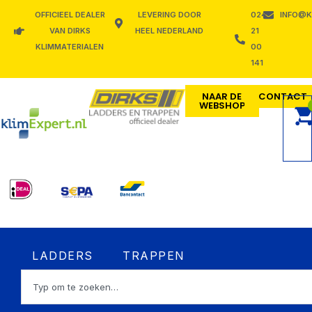
Ga
OFFICIEEL DEALER
LEVERING DOOR
024
INFO@K
naar
VAN DIRKS
HEEL NEDERLAND
21
de
KLIMMATERIALEN
00
inhoud
141
NAAR DE
CONTACT
WEBSHOP
Open LADDERS
Open TRAPPEN
LADDERS
TRAPPEN
Zoeken