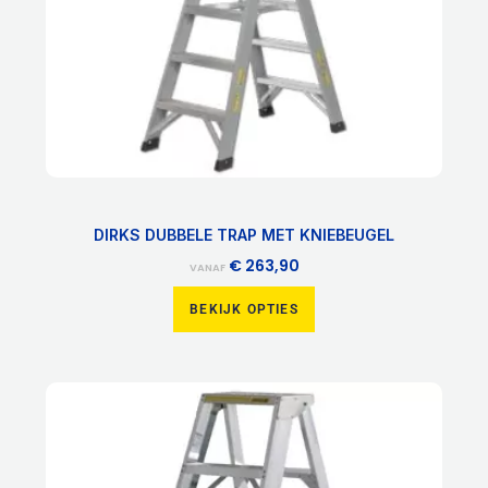
worden
op
de
productpagina
DIRKS DUBBELE TRAP MET KNIEBEUGEL
€
263,90
VANAF
BEKIJK OPTIES
Dit
product
heeft
meerdere