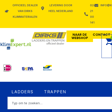
Ga
OFFICIEEL DEALER
LEVERING DOOR
024
INFO@K
naar
VAN DIRKS
HEEL NEDERLAND
21
de
KLIMMATERIALEN
00
inhoud
141
NAAR DE
CONTACT
WEBSHOP
Open LADDERS
Open TRAPPEN
LADDERS
TRAPPEN
Zoeken