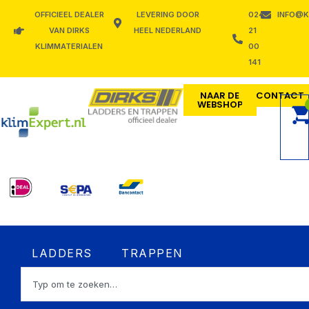
Ga
OFFICIEEL DEALER
LEVERING DOOR
024
INFO@K
naar
VAN DIRKS
HEEL NEDERLAND
21
de
KLIMMATERIALEN
00
inhoud
141
NAAR DE
CONTACT
WEBSHOP
Open LADDERS
Open TRAPPEN
LADDERS
TRAPPEN
Zoeken