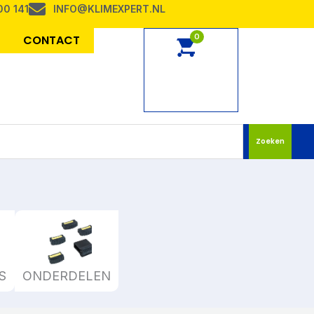
00 141
INFO@KLIMEXPERT.NL
0
CONTACT
Zoeken
S
ONDERDELEN