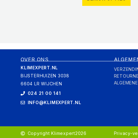
OVER ONS
ALGEME
KLIMEXPERT.NL
VERZENDI
BIJSTERHUIZEN 3038
RETOURN
ALGEMEN
6604 LR WIJCHEN
024 21 00 141
INFO@KLIMEXPERT.NL
Copyright Klimexpert
2026
Privacy-ve