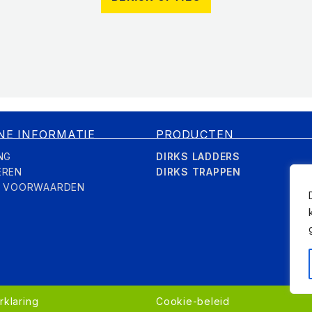
NE INFORMATIE
PRODUCTEN
NG
DIRKS LADDERS
EREN
DIRKS TRAPPEN
E VOORWAARDEN
rklaring
Cookie-beleid