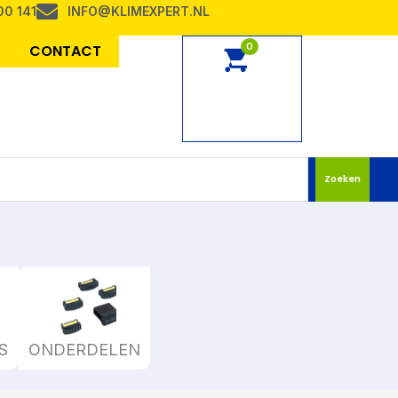
00 141
INFO@KLIMEXPERT.NL
0
CONTACT
Zoeken
S
ONDERDELEN