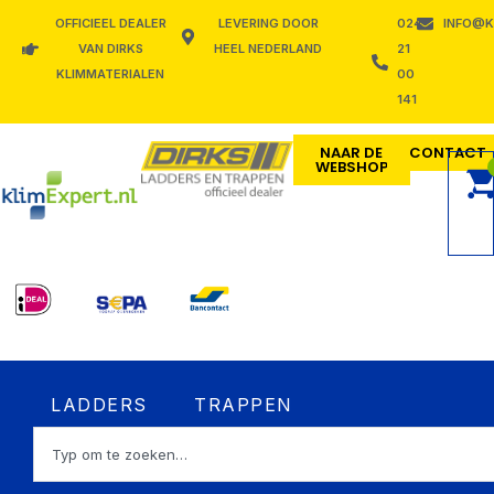
Ga
OFFICIEEL DEALER
LEVERING DOOR
024
INFO@K
naar
VAN DIRKS
HEEL NEDERLAND
21
de
KLIMMATERIALEN
00
inhoud
141
NAAR DE
CONTACT
WEBSHOP
Open LADDERS
Open TRAPPEN
LADDERS
TRAPPEN
Zoeken