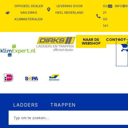
Ga
OFFICIEEL DEALER
LEVERING DOOR
024
INFO@K
naar
VAN DIRKS
HEEL NEDERLAND
21
de
KLIMMATERIALEN
00
inhoud
141
NAAR DE
CONTACT
WEBSHOP
Open LADDERS
Open TRAPPEN
LADDERS
TRAPPEN
Zoeken