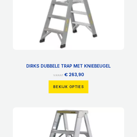
worden
op
de
productpagina
DIRKS DUBBELE TRAP MET KNIEBEUGEL
€
263,90
VANAF
BEKIJK OPTIES
Dit
product
heeft
meerdere