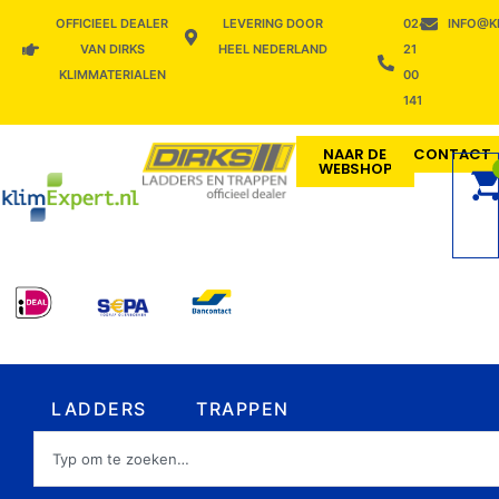
Ga
OFFICIEEL DEALER
LEVERING DOOR
024
INFO@K
naar
VAN DIRKS
HEEL NEDERLAND
21
de
KLIMMATERIALEN
00
inhoud
141
NAAR DE
CONTACT
WEBSHOP
Open LADDERS
Open TRAPPEN
LADDERS
TRAPPEN
Zoeken