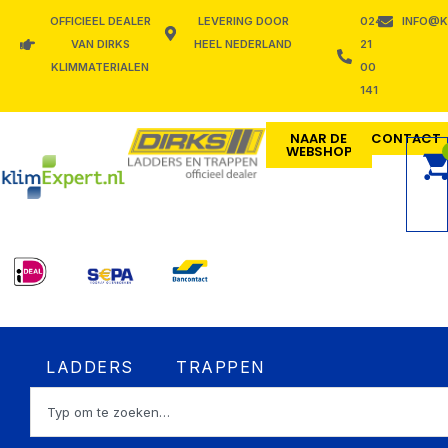
Ga
OFFICIEEL DEALER
LEVERING DOOR
024
INFO@K
naar
VAN DIRKS
HEEL NEDERLAND
21
de
KLIMMATERIALEN
00
inhoud
141
NAAR DE
CONTACT
WEBSHOP
Open LADDERS
Open TRAPPEN
LADDERS
TRAPPEN
Zoeken