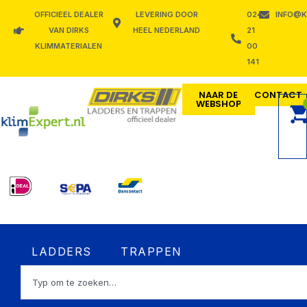
Ga
OFFICIEEL DEALER
LEVERING DOOR
024
INFO@K
naar
VAN DIRKS
HEEL NEDERLAND
21
de
KLIMMATERIALEN
00
inhoud
141
NAAR DE
CONTACT
WEBSHOP
Open LADDERS
Open TRAPPEN
LADDERS
TRAPPEN
Zoeken