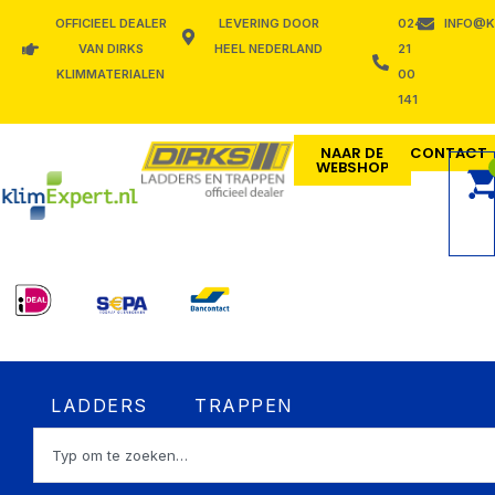
Ga
OFFICIEEL DEALER
LEVERING DOOR
024
INFO@K
naar
VAN DIRKS
HEEL NEDERLAND
21
de
KLIMMATERIALEN
00
inhoud
141
NAAR DE
CONTACT
WEBSHOP
Open LADDERS
Open TRAPPEN
LADDERS
TRAPPEN
Zoeken